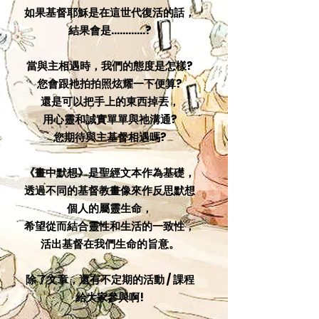
如果基督耶穌是在這世代復活的話，
結果會是............?
當與主相遇時，我們的態度是怎樣?
您會跟衪拍拍照炫耀一下便算?
還是可以把手上的東西掉丟，
用心靈和誠實單單與祂溝通?
您期待與主基督相遇嗎?
《畫中默想》是聖經文本作為基礎，
透過不同的基督教畫像來作反思默想
個人的屬靈生命，
希望從而結合靈性和生活的一致性，
活出基督在我們生命的旨意。
​除了文章，還有不定期的活動 / 課程
給大家參與啊!