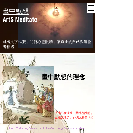
header
畫中默想
ArtS Meditate
​跳出文字框架，開啓心靈眼睛，讓真正的自己與造物
者相遇!
畫中默想的理念
『祂不在這裡，照祂所說的，
已經復活了。』
(馬太福音28:6)
Photo: Cartooning, Dessins pour la Paix Cartooning, Dessins pour la Paix