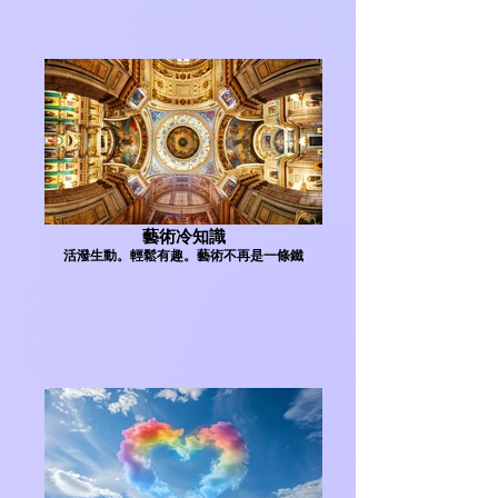
藝術冷知識
活潑生動。輕鬆有趣。藝術不再是一條鐵