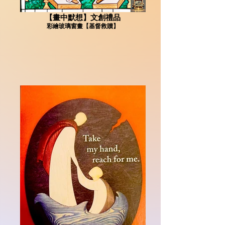
【畫中默想】文創禮品
彩繪玻璃窗畫【基督救贖】