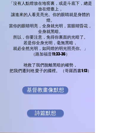
「沒有人點燈放在地窖裏，或是斗底下，總是
放在燈臺上，
讓進來的人看見亮光。你的眼睛就是身體的
燈。
當你的眼睛明亮，全身就光明，當眼睛昏花，
全身就黑暗。
所以，你要注意，免得你裏面的光暗了。
若是你全身光明，毫無黑暗，
就必全然光明，如同燈的明光照亮你。」
（路加福音11:33-36）
衪救了我們脫離黑暗的權勢，
把我們遷到衪 愛子的國裡。 （哥羅西書1:13）
基督教畫像默想
詩篇默想