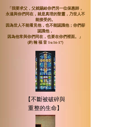
「我要求父，父就賜給你們
另一位保惠師
，
永遠與你們同在，就是
真理的聖靈
，乃世人不
能接受的。
因為世人不能看見他，也不能認識他；你們卻
認識他，
因為他常與你們同在，也要在你們裡面。」
(
約 翰 福 音 14:16-17
)
【不斷被破碎與
重整的生命】