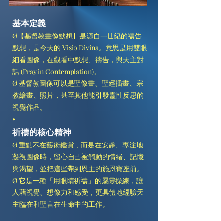
基本定義
Ø【基督教畫像默想】是源自一世紀的禱告
默想，是今天的 Visio Divina。意思是用雙眼
細看圖像，在觀看中默想、禱告，與天主對
話 (Pray in Contemplation)。
Ø 基督教圖像可以是聖像畫、聖經插畫、宗
教繪畫、照片，甚至其他能引發靈性反思的
視覺作品。
•
祈禱的核心精神
Ø 重點不在藝術鑑賞，而是在安靜、專注地
凝視圖像時，留心自己被觸動的情緒、記憶
與渴望，並把這些帶到恩主的施恩寶座前。
Ø 它是一種「用眼睛祈禱」的屬靈操練，讓
人藉視覺、想像力和感受，更具體地經驗天
主臨在和聖言在生命中的工作。