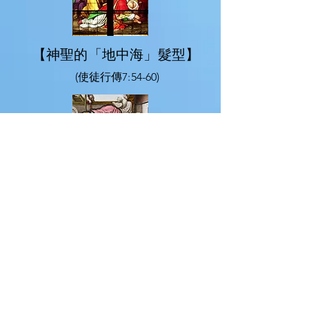
【神聖的「地中海」髮型】
(使徒行傳7:54-60)
【愛的溝通】
(馬可福音2:1-12)