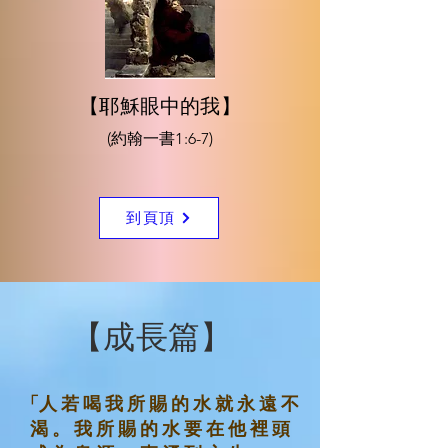
【耶穌眼中的我】
(約翰一書1:6-7)
到頁頂
​【成長篇】
「人 若 喝 我 所 賜 的 水 就 永 遠 不
渴 。 我 所 賜 的 水 要 在 他 裡 頭