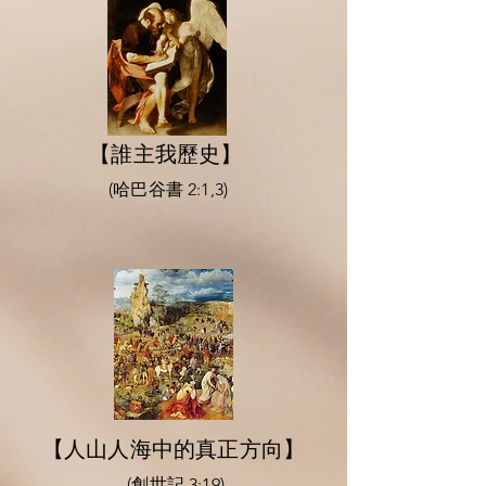
【誰主我歷史】
(哈巴谷書 2:1,3)
【人山人海中的真正方向】
(創世記 3:19)