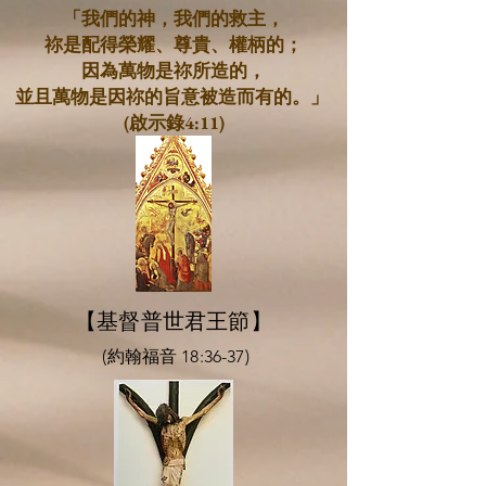
「我們的神，我們的救主，
祢是配得榮耀、尊貴、權柄的；
因為萬物是祢所造的，
並且萬物是因祢的旨意被造而有的。」
(啟示錄4:11)
【基督普世君王節】
(約翰福音 18:36-37)