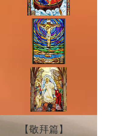
​【敬拜篇】