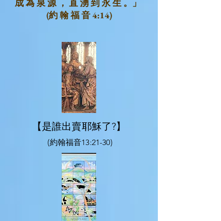
成 為 泉 源 ， 直 湧 到 永 生 。
」
(
約 翰 福 音 4:14
)
【是誰出賣耶穌了?】
(約翰福音13:21-30)