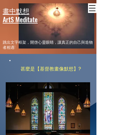
header
畫中默想
ArtS Meditate
​跳出文字框架，開啓心靈眼睛，讓真正的自己與造物
者相遇!
​甚麼是【基督教畫像默想】?