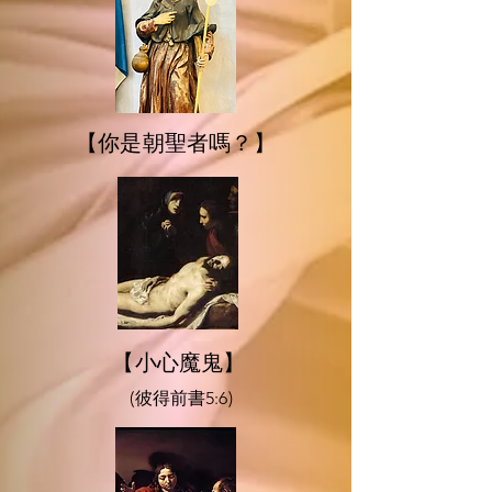
【你是朝聖者嗎？】
【小心魔鬼】
(彼得前書5:6)