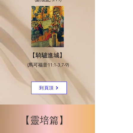
【騎驢進城】
(馬可福音11:1-3,7-9)
到頁頂
​【靈培篇】