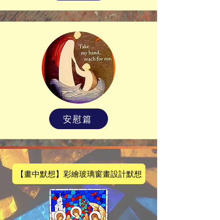
安慰篇
【畫中默想】彩繪玻璃窗畫設計默想