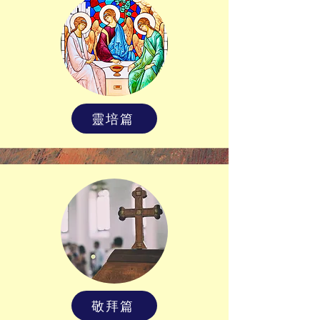
靈培篇
敬拜篇