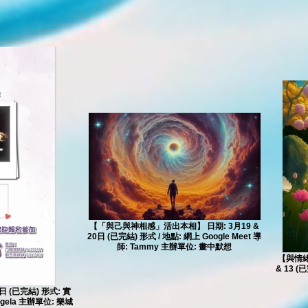
【「與己與神相感」活出本相】 日期: 3月19 &
20日 (已完結) 形式 / 地點: 網上 Google Meet 導
師: Tammy 主辦單位: 畫中默想
【與情緒
& 13 (
 (已完結) 形式: 實
gela 主辦單位: 樂城