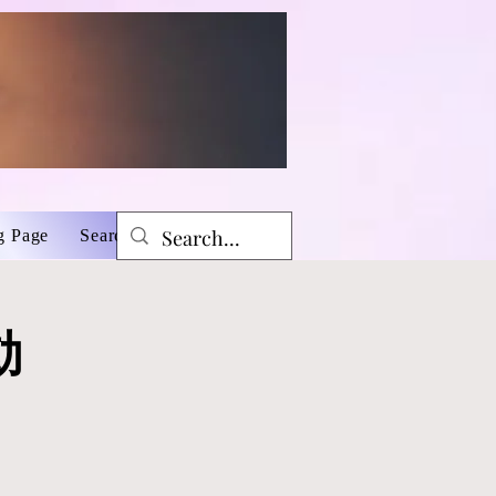
g Page
Search Results
Book Online
動
動