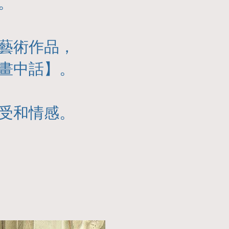
。
藝術作品，
畫中話】。
受和情感。