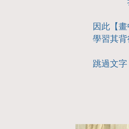
因此【畫
學習其背
跳過文字