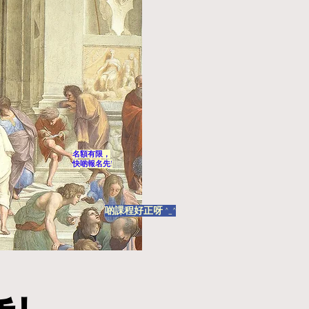
名額有限，
快啲報名先!
啲課程
好正呀 ^_^