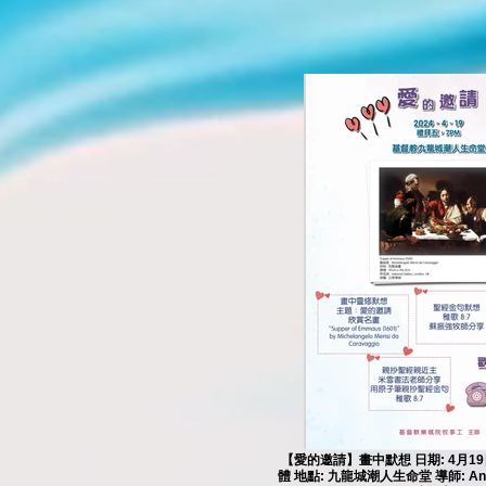
【愛的邀請】畫中默想 日期: 4月19日
體 地點: 九龍城潮人生命堂 導師: An