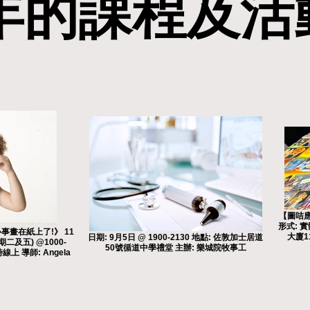
4年的課程及活
4年的課程及活
【圖咭應
形式: 
心事畫在紙上了!》 11
大廈1
日期: 9月5日 @ 1900-2130 地點: 佐敦加士居道
期二及五) @1000-
50號循道中學禮堂 主辦: 樂城院牧事工
線上 導師: Angela