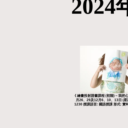
202
202
《 繪畫投射證書課程 (初階) ~ 我把
月26、29及12月6、10、13日 (星
1230 授課語言: 國語授課 形式: 實時