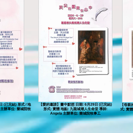
(已完結) 形式 / 地
【愛的邀請】畫中默想 日期: 6月29日 (已完結)
【母親的
a 主辦單位: 樂城院牧
形式: 實體 地點: 九龍城潮人生命堂 導師:
式: 實體
Angela 主辦單位: 樂城院牧事工