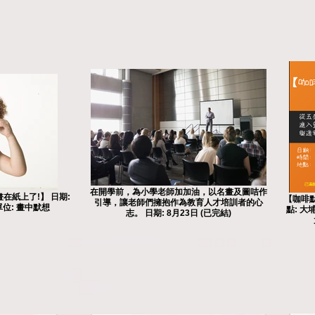
在開學前，為小學老師加加油，以名畫及圖咭作
畫在紙上了!】 日期:
【咖啡默想
引導，讓老師們擁抱作為教育人才培訓者的心
辦單位: 畫中默想
點: 大埔
志。 日期: 8月23日 (已完結)