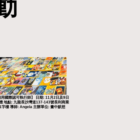
動
動
用國際認可執行師】 日期: 11月2日及9日
實體 地點: 九龍長沙灣道137-143號長利商業
1字樓 導師: Angela 主辦單位: 畫中默想