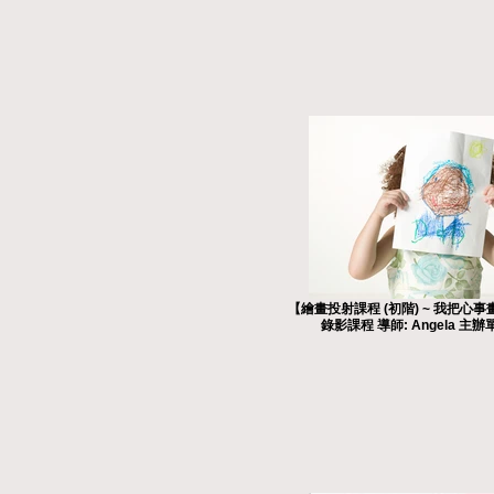
【繪畫投射課程 (初階) ~ 我把心事
錄影課程 導師: Angela 主