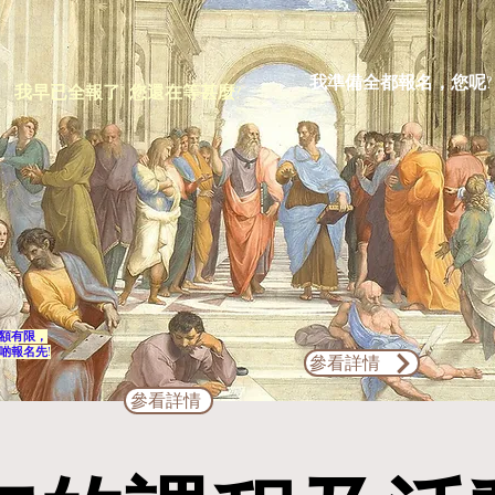
我準備全都報名，您呢?
我早已全報了! 您還在等甚麼?
額有限，
啲報名先!
參看詳情
參看詳情