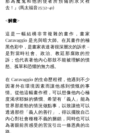
那為魔鬼和他的使者所預備的永火裡
去！』(馬太福音25:32-41)
<解畫>
這是一幅結構非常複雜的畫作，畫家 
Caravaggio 是光與暗大師。在其畫作的極
黑色彩中，是畫家表達著很深層次的訴求 – 
是對當時社會、政治、教廷那腐敗的控
訴；也代表著他內心那鼓不能被理解的憤
怒、孤單和恐懼的無力感。
在 Caravaggio 的生命歷程裡，他遇到不少
因著外在環境因素而讓他感到憤慨的事
情。從他這幅畫作裡，可以想像他內心極
度渴求耶穌的憐憫、希望有「義人」能為
世界那差勁的情況做點事，以致讓他可以
透過那些「義人的善行」，得以擺脫自己
內心對社會種種不義的捆鎖，同時也可以
為著眼前所感受的苦況引出一條恩典的出
路。