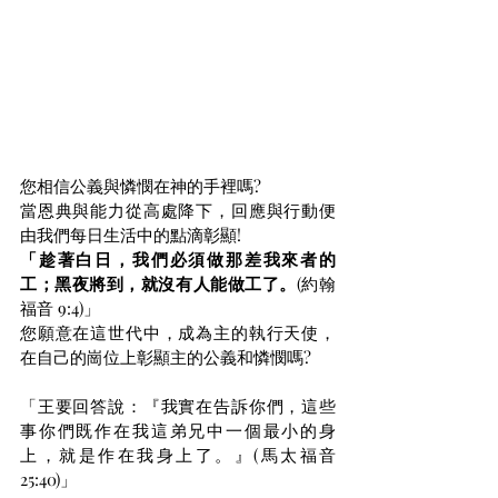
您相信公義與憐憫在神的手裡嗎?
當恩典與能力從高處降下，回應與行動便
由我們每日生活中的點滴彰顯!
「趁著白日，我們必須做那差我來者的
工；黑夜將到，就沒有人能做工了。
(約翰
福音 9:4)」
您願意在這世代中，成為主的執行天使，
在自己的崗位上彰顯主的公義和憐憫嗎?
「王要回答說：『我實在告訴你們，這些
事你們既作在我這弟兄中一個最小的身
上，就是作在我身上了。』(馬太福音
25:40)」