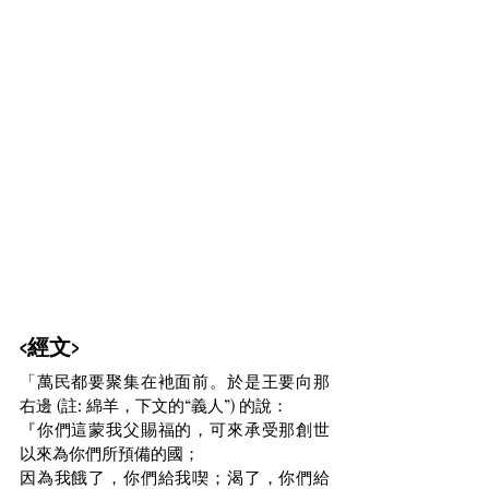
<經文>
「萬民都要聚集在衪面前。於是王要向那
右邊 (註: 綿羊，下文的“義人”) 的說：
『你們這蒙我父賜福的，可來承受那創世
以來為你們所預備的國；
因為我餓了，你們給我喫；渴了，你們給