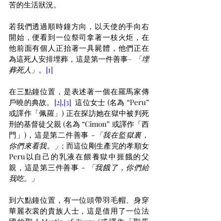
苦的生活狀況。
若我們透過順時鐘方向，以天使的手向右
開始，便看到一位祭司拿著一枝火炬，在
他前面有個人正抬著一具屍體，他們正在
為這死人安排埋葬，這是第一件善事– 
「埋
葬死人」
。
[1]
在三點鐘位置，是表述著一個在羅馬家傳
戶曉的典故。
[2]
,
[3]
  這位女士 (名為 “Peru” 
或譯作「佩羅」) 正在探訪她在獄中被判死
刑的基督徒父親 (名為 “Cimon” 或譯作「西
門」)，這是第二件善事 -
「我在監獄裏，
你們來看我。」
; 而這位剛生產完的孝順女 
Peru以自己的乳液在餵養獄中捱餓的父
親，這是第三件善事 - 
「我餓了，你們給
我吃。」
到六點鐘位置，有一位頭帶羽毛帽、身穿
華麗衣裳的貴族人士，這是借用了一位法