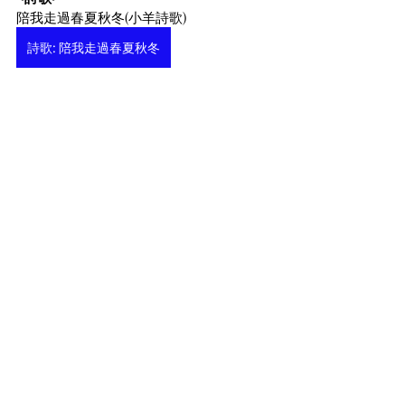
陪我走過春夏秋冬(小羊詩歌)
詩歌: 陪我走過春夏秋冬
<Painting> The Seven Works of Mercy (或
稱為The Seven Acts of Mercy), Caravaggio 
1607, 
 Private Museum of Pio Monte della 
Misericordia (Pious Mount of Mercy) 
Naples/ Italy
<註腳>
[1]
 這故事收錄在次經Book of Tobit中(Tobit 
1:17-18) 。「多俾亞傳」或譯作「多比傳」
天主教和東正教會都將其視為舊約聖經的
正典之一，也被收錄在七十賢士本。
[2]
 魯本斯畫作《父與女》的含義及創作背