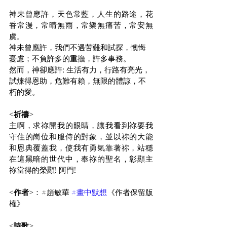
神未曾應許，天色常藍，人生的路途，花
香常漫，常晴無雨，常樂無痛苦，常安無
虞。
神未曾應許，我們不遇苦難和試探，懊悔
憂慮；不負許多的重擔，許多事務。
然而，神卻應許: 生活有力，行路有亮光，
試煉得恩助，危難有賴，無限的體諒，不
朽的愛。
<祈禱>
主啊，求祢開我的眼睛，讓我看到祢要我
守住的崗位和服侍的對象，並以祢的大能
和恩典覆蓋我，使我有勇氣靠著祢，站穩
在這黑暗的世代中，奉祢的聖名，彰顯主
祢當得的榮顯! 阿門!
<作者>
：#趙敏華 
#畫中默想
《作者保留版
權》
<詩歌>