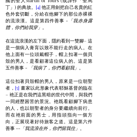
國的聖人Martin of Tours (或譯作「聖馬
丁」) 的典故。
[4]
 他正用劍把自己名貴的紅
色外套切斷，分給在他腳下的那位赤裸裸
的流浪漢。這是第四件善事 -
「我赤身露
體，你們給我穿」
。
在這流浪漢的左下面，隱約看到一雙腳– 這
是一個病入膏肓以致不能行走的病人。在
他上面有一位頭戴帽子，帽上扣著一個貝
殼的男人，是看顧著這位病人的。這是第
五件善事 - 
「我病了，你們看顧我」
。
這位扣著貝殼帽的男人，原來是一位朝聖
者，
[5]
 畫家以此形象代表耶穌基督的臨在 
– 衪正是在我們這黑暗的世代中間，與我們
一同經歷困苦的景況。衪既看顧腳下病患
的人，也以朝聖者的身分要繼續向前行。
而在衪前面的男士，用指頭指向一個方
向，正展現著好待旅客之道。這是第六件
善事 --
「我流浪在外，你們留我住」
。