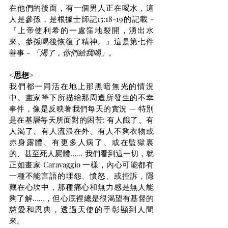
在他們的後面，有一個男人正在喝水，這
人是參孫，是根據士師記15:18-19的記載 - 
『上帝使利希的一處窪地裂開，湧出水
來。參孫喝後恢復了精神。』這是第七件
善事 - 
「渴了，你們給我喝」。
<思想>
我們都一同活在地上那黑暗無光的情況
中。畫家筆下所描繪那周遭所發生的不幸
事件，像是反映著我們每天的實況 — 特別
是在基層每天所面對的困苦: 有人餓了、有
人渴了、有人流浪在外、有人不夠衣物或
赤身露體、有更多人病了、或在監獄裏
的、甚至死人屍體…… 我們看到這一切，就
正如畫家 Caravaggio 一樣，內心可能都有
一種不能言語的埋怨、憤怒、或控訴，隱
藏在心坎中，那種痛心和無力感是無人能
夠了解……，但心底裡總是很渴望有基督的
慈愛和恩典，透過天使的手彰顯到人間
來。