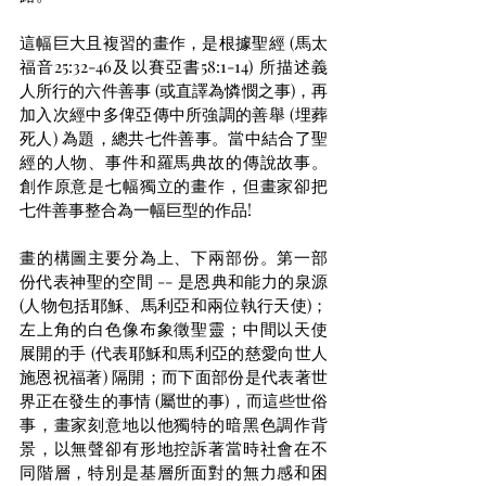
這幅巨大且複習的畫作，是根據聖經 (馬太
福音25:32-46及以賽亞書58:1-14) 所描述義
人所行的六件善事 (或直譯為憐憫之事)，再
加入次經中多俾亞傳中所強調的善舉 (埋葬
死人) 為題，總共七件善事。當中結合了聖
經的人物、事件和羅馬典故的傳說故事。
創作原意是七幅獨立的畫作，但畫家卻把
七件善事整合為一幅巨型的作品! 
畫的構圖主要分為上、下兩部份。第一部
份代表神聖的空間 -- 是恩典和能力的泉源 
(人物包括耶穌、馬利亞和兩位執行天使)；
左上角的白色像布象徵聖靈；中間以天使
展開的手 (代表耶穌和馬利亞的慈愛向世人
施恩祝福著) 隔開；而下面部份是代表著世
界正在發生的事情 (屬世的事)，而這些世俗
事，畫家刻意地以他獨特的暗黑色調作背
景，以無聲卻有形地控訴著當時社會在不
同階層，特別是基層所面對的無力感和困