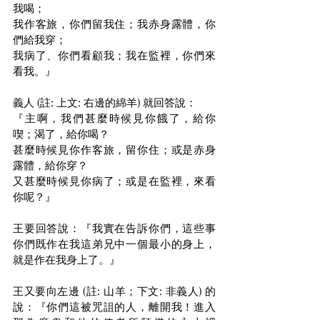
我喝；
我作客旅，你們留我住；我赤身露體，你
們給我穿；
我病了、你們看顧我；我在監裡，你們來
看我。』
義人 (註: 上文: 右邊的綿羊) 就回答說：
『主啊，我們甚麼時候見你餓了，給你
喫；渴了，給你喝？
甚麼時候見你作客旅，留你住；或是赤身
露體，給你穿？
又甚麼時候見你病了；或是在監裡，來看
你呢？』
王要回答說：『我實在告訴你們，這些事
你們既作在我這弟兄中一個最小的身上，
就是作在我身上了。』
王又要向左邊 (註: 山羊；下文: 非義人) 的
說：『你們這被咒詛的人，離開我！進入